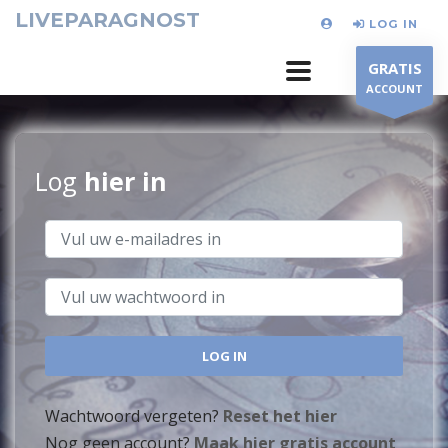
LIVEPARAGNOST
LOG IN
GRATIS
ACCOUNT
Log
hier in
Wachtwoord vergeten?
Reset het hier
Nog geen account?
Maak hier gratis account