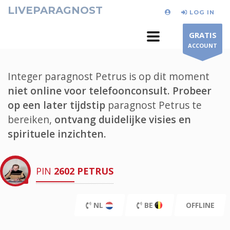
LIVEPARAGNOST
LOG IN
GRATIS
ACCOUNT
Integer paragnost Petrus is op dit moment
niet online voor telefoonconsult.
Probeer
op een later tijdstip
paragnost Petrus te
bereiken,
ontvang duidelijke visies en
spirituele inzichten.
PIN
2602
PETRUS
NL
BE
OFFLINE