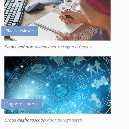
Plaats review +
Plaats zelf ook review
over paragnost Petrus
Daghoroscoop +
Gratis daghoroscoop
door paragnosten