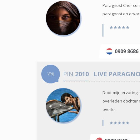
Paragnost Cher comb
paragnost en ervaren
0909 868
PIN
2010
LIVE PARAGN
VRIJ
Door mijn ervaring 
overleden dochter Ch
overle...