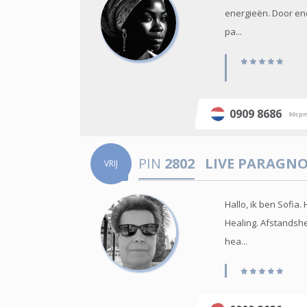
energieën. Door ene
pa...
0909 8686
90cp
PIN
2802
LIVE PARAGN
VRIJ
Hallo, ik ben Sofi
Healing. Afstandshe
hea...