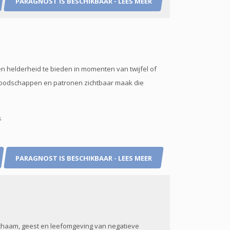
PARAGNOST IS BESCHIKBAAR - LEES MEER
en helderheid te bieden in momenten van twijfel of
 boodschappen en patronen zichtbaar maak die
s
PARAGNOST IS BESCHIKBAAR - LEES MEER
lichaam, geest en leefomgeving van negatieve