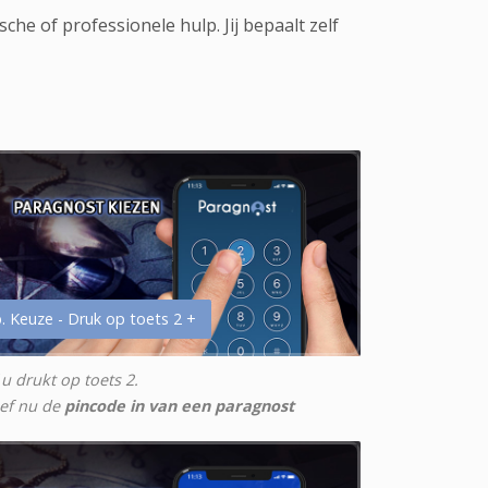
che of professionele hulp. Jij bepaalt zelf
. Keuze - Druk op toets 2 +
 u drukt op toets 2.
ef nu de
pincode in van een paragnost