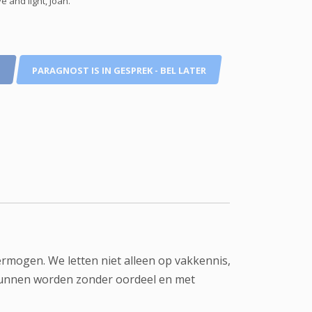
 and light, Joan.
O
PARAGNOST IS IN GESPREK - BEL LATER
ermogen. We letten niet alleen op vakkennis,
unnen worden zonder oordeel en met