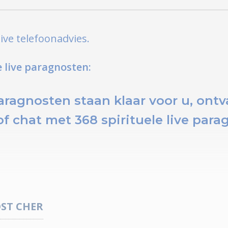
ive telefoonadvies.
 live paragnosten:
paragnosten staan klaar voor u,
ontva
of chat
met 368 spirituele live para
OST
CHER