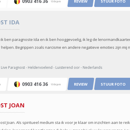
0903 416 36
REVIEW
STUUR FOTO
m
150cpm
OST
IDA
 ik ben paragnoste Ida en ik ben hooggevoelig, ik leg de lenormandkaarten 
 helpen. Begrippen zoals narcisme en andere negatieve emoties zijn mij n
Live Paragnost - Heldervoelend - Luisterend oor - Nederlands
0903 416 36
REVIEW
STUUR FOTO
m
150cpm
OST
JOAN
ost Joan. Als spiritueel medium sta ik voor je klaar om inzichten aan te reik