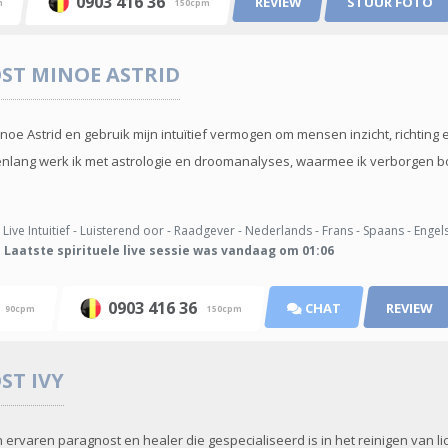
0903 416 36
REVIEW
STUUR FOTO
m
150cpm
OST
MINOE ASTRID
noe Astrid en gebruik mijn intuïtief vermogen om mensen inzicht, richting 
renlang werk ik met astrologie en droomanalyses, waarmee ik verborgen
Live Intuitief - Luisterend oor - Raadgever - Nederlands - Frans - Spaans - Engel
Laatste spirituele live sessie was vandaag om 01:06
6
0903 416 36
CHAT
REVIEW
90cpm
150cpm
OST
IVY
n ervaren paragnost en healer die gespecialiseerd is in het reinigen van 