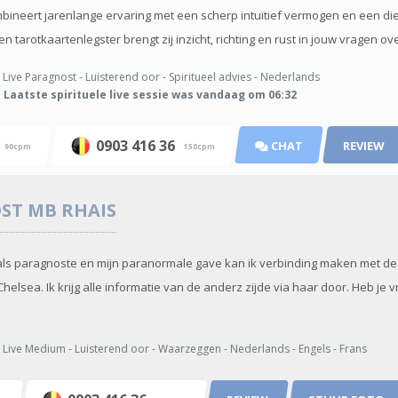
ineert jarenlange ervaring met een scherp intuïtief vermogen en een diep
 tarotkaartenlegster brengt zij inzicht, richting en rust in jouw vragen over 
Live Paragnost - Luisterend oor - Spiritueel advies - Nederlands
Laatste spirituele live sessie was vandaag om 06:32
6
0903 416 36
CHAT
REVIEW
90cpm
150cpm
OST
MB RHAIS
als paragnoste en mijn paranormale gave kan ik verbinding maken met de g
elsea. Ik krijg alle informatie van de anderz zijde via haar door. Heb je v
Live Medium - Luisterend oor - Waarzeggen - Nederlands - Engels - Frans