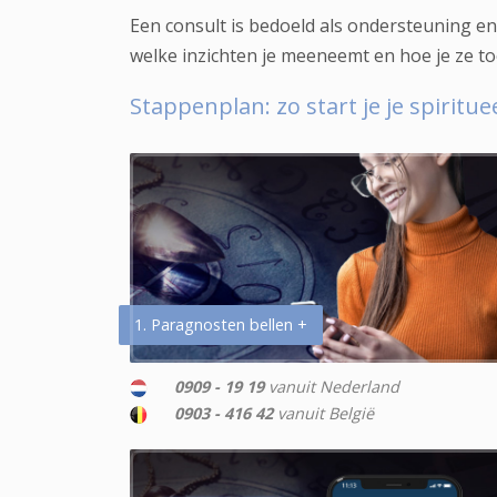
Een consult is bedoeld als ondersteuning en 
welke inzichten je meeneemt en hoe je ze to
Stappenplan: zo start je je spiritu
1. Paragnosten bellen +
0909 - 19 19
vanuit Nederland
0903 - 416 42
vanuit België