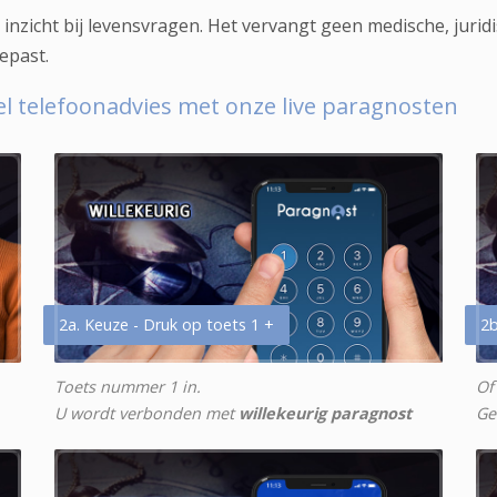
inzicht bij levensvragen. Het vervangt geen medische, juridis
epast.
eel telefoonadvies met onze live paragnosten
2a. Keuze - Druk op toets 1 +
2b
Toets nummer 1 in.
Of
U wordt verbonden met
willekeurig paragnost
Ge