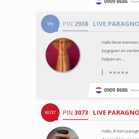
0909 8686
90cp
PIN
2938
LIVE PARAGN
VRIJ
Hallo lieve mensen,
begrijpen en verder
helpen en ...
0909 8686
90cp
PIN
3073
LIVE PARAGN
BEZET
Hallo, ik ben paragn