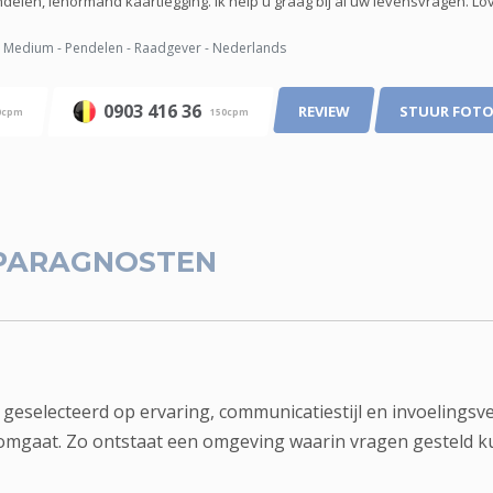
elen, lenormand kaartlegging. Ik help u graag bij al uw levensvragen. Love
Medium - Pendelen - Raadgever - Nederlands
0903 416 36
REVIEW
STUUR FOT
150cpm
0cpm
 PARAGNOSTEN
n geselecteerd op ervaring, communicatiestijl en invoelingsv
gaat. Zo ontstaat een omgeving waarin vragen gesteld k