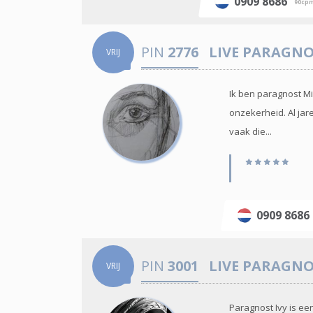
0909 8686
90cp
PIN
2776
LIVE PARAGN
VRIJ
Ik ben paragnost Mi
onzekerheid. Al ja
vaak die...
0909 868
PIN
3001
LIVE PARAGN
VRIJ
Paragnost Ivy is ee