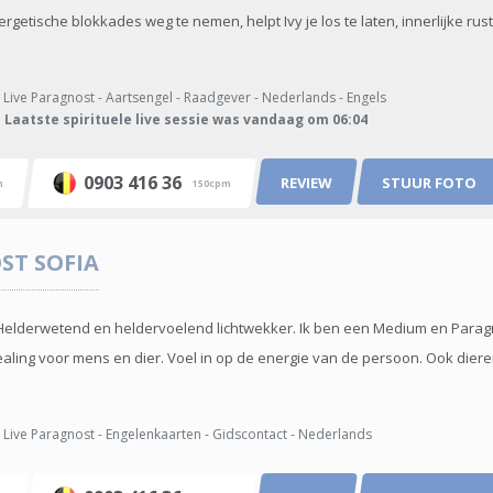
rgetische blokkades weg te nemen, helpt Ivy je los te laten, innerlijke rus
Live Paragnost - Aartsengel - Raadgever - Nederlands - Engels
Laatste spirituele live sessie was vandaag om 06:04
0903 416 36
REVIEW
STUUR FOTO
m
150cpm
OST
SOFIA
a. Helderwetend en heldervoelend lichtwekker. Ik ben een Medium en Para
aling voor mens en dier. Voel in op de energie van de persoon. Ook dieren
Live Paragnost - Engelenkaarten - Gidscontact - Nederlands