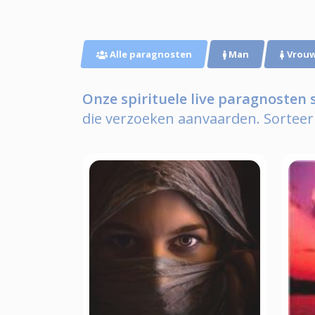
Alle paragnosten
Man
Vrou
Onze spirituele live paragnosten 
die verzoeken aanvaarden.
Sorteer