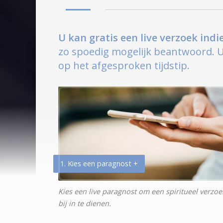
U kan gratis een live verzoek ind
zo spoedig mogelijk beantwoord. U 
op het afgesproken tijdstip.
1. Kies een paragnost +
Kies een live paragnost om een spiritueel verzoe
bij in te dienen.