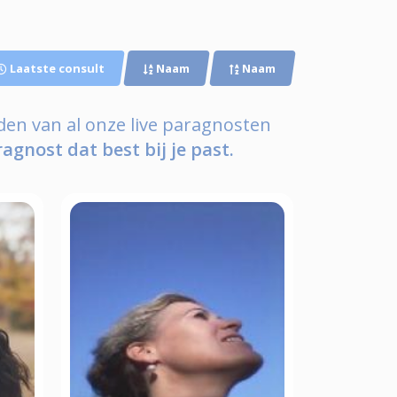
Laatste consult
Naam
Naam
den van al onze live paragnosten
ragnost dat best bij je past.