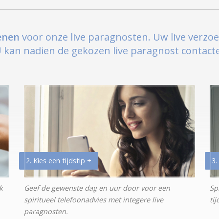
ienen
voor onze live paragnosten. Uw live verzo
kan nadien de gekozen live paragnost contacter
2. Kies een tijdstip +
3.
k
Geef de gewenste dag en uur door voor een
Sp
spiritueel telefoonadvies met integere live
ti
paragnosten.