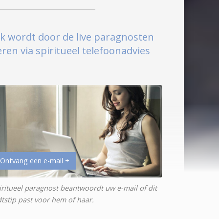
ek wordt door de live paragnosten
en via spiritueel telefoonadvies
 Ontvang een e-mail +
iritueel paragnost beantwoordt uw e-mail of dit
jdtstip past voor hem of haar.