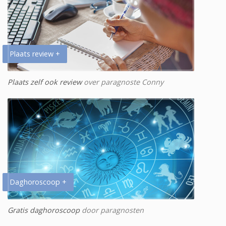
Plaats review +
Plaats zelf ook review
over paragnoste Conny
Daghoroscoop +
Gratis daghoroscoop
door paragnosten