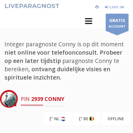
LIVEPARAGNOST
LOG IN
GRATIS
ACCOUNT
Integer paragnoste Conny is op dit moment
niet online voor telefoonconsult.
Probeer
op een later tijdstip
paragnoste Conny te
bereiken,
ontvang duidelijke visies en
spirituele inzichten.
PIN
2939
CONNY
NL
BE
OFFLINE