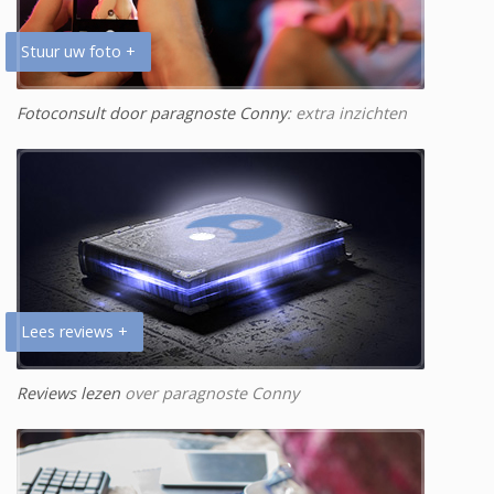
Stuur uw foto +
Fotoconsult door paragnoste Conny
: extra inzichten
Lees reviews +
Reviews lezen
over paragnoste Conny