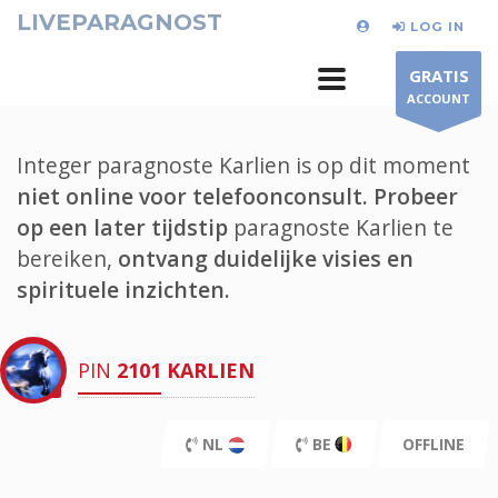
LIVEPARAGNOST
LOG IN
GRATIS
ACCOUNT
Integer paragnoste Karlien is op dit moment
niet online voor telefoonconsult.
Probeer
op een later tijdstip
paragnoste Karlien te
bereiken,
ontvang duidelijke visies en
spirituele inzichten.
PIN
2101
KARLIEN
NL
BE
OFFLINE