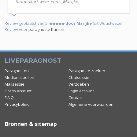
binnenkort weer eens. Marijke.
Review geplaatst van 5
door Marijke
(uit Wuustwezel)
Review voor
paragnoste Karlien
LIVEPARAGNOST
Paragnosten
Paragnoste zoeken
Mediums bellen
Chatsessie
Mailsessie
Verzoeken
Gratis account
Login account
F.A.Q
Contact
Privacybeleid
Algemene voorwaarden
Bronnen & sitemap