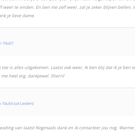
weer te vinden. En ben me zelf weer, zal je zeker blijven bellen. 
ank je lieve dame.
m 10u07
g toe is alles uitgekomen. Laatst ook weer, Ik ben blij dat ik je b
 me heel erg, dankjewel. Sherril
0u56 (uit Leiden)
reading van laatst Nogmaals dank en ik contacteer jou nog. Warme 