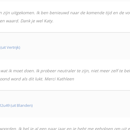
n zijn uitgekomen. Ik ben benieuwd naar de komende tijd en de voo
ren waard. Dank je wel Katy.
it Vertrijk)
wat ik moet doen. Ik probeer neutraler te zijn, niet meer zelf te b
loond word als dit lukt. Merci Kathleen
2u49 (uit Blanden)
 woorden. Ik bel je al een paar jaar en je hebt me geholpen om uit 