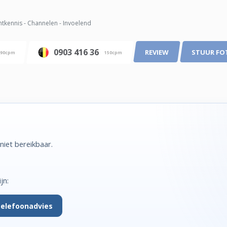
htkennis - Channelen - Invoelend
0903 416 36
REVIEW
STUUR FO
90cpm
150cpm
niet bereikbaar.
jn:
telefoonadvies