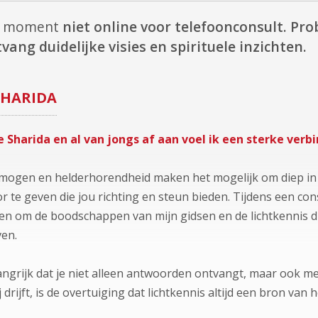
dit moment
niet online voor telefoonconsult.
Prob
vang duidelijke visies en spirituele inzichten.
SHARIDA
 Sharida en al van jongs af aan voel ik een sterke ver
rmogen en helderhorendheid maken het mogelijk om diep in t
te geven die jou richting en steun bieden. Tijdens een cons
en om de boodschappen van mijn gidsen en de lichtkennis die
ven.
langrijk dat je niet alleen antwoorden ontvangt, maar ook me
ij drijft, is de overtuiging dat lichtkennis altijd een bron va