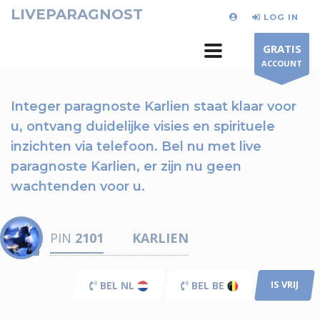
LIVEPARAGNOST
LOG IN
GRATIS
ACCOUNT
Integer paragnoste Karlien staat klaar voor
u,
ontvang duidelijke visies en spirituele
inzichten via telefoon.
Bel nu
met live
paragnoste Karlien, er zijn nu
geen
wachtenden voor u.
PIN
2101
KARLIEN
IS VRIJ
BEL NL
BEL BE