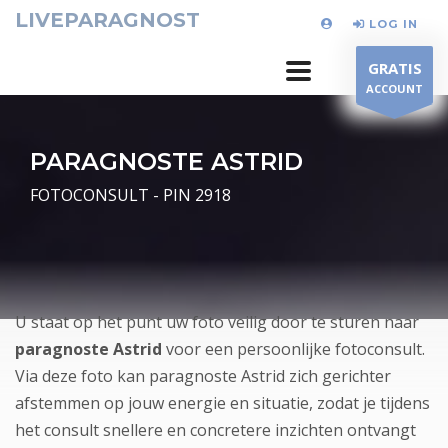
LIVEPARAGNOST
LOG IN
GRATIS
ACCOUNT
PARAGNOSTE ASTRID
FOTOCONSULT - PIN 2918
U staat op het punt uw foto veilig door te sturen naar
paragnoste Astrid
voor een persoonlijke fotoconsult.
Via deze foto kan paragnoste Astrid zich gerichter
afstemmen op jouw energie en situatie, zodat je tijdens
het consult snellere en concretere inzichten ontvangt