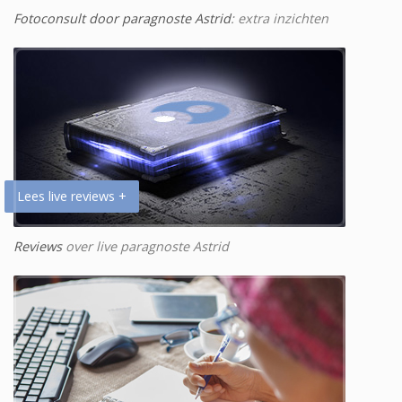
Fotoconsult door paragnoste Astrid
: extra inzichten
Lees live reviews +
Reviews
over live paragnoste Astrid