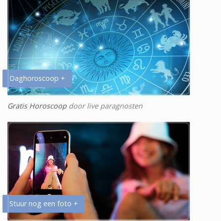
Daghoroscoop +
Gratis Horoscoop
door live paragnosten
Stuur nog een foto +