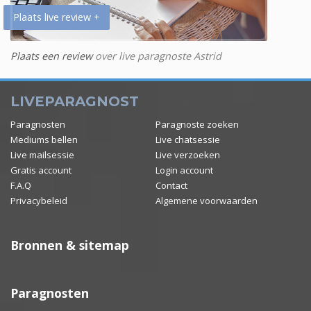
Plaats live review +
Plaats een review
over live paragnoste Astrid
LIVEPARAGNOST
Paragnosten
Paragnoste zoeken
Mediums bellen
Live chatsessie
Live mailsessie
Live verzoeken
Gratis account
Login account
F.A.Q
Contact
Privacybeleid
Algemene voorwaarden
Bronnen & sitemap
Paragnosten