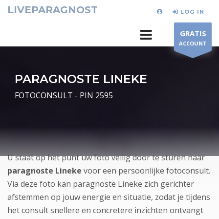
LIVEPARAGNOST
LOG IN
GRATIS
ACCOUNT
PARAGNOSTE LINEKE
FOTOCONSULT - PIN 2595
U staat op het punt uw foto veilig door te sturen naar
paragnoste Lineke
voor een persoonlijke fotoconsult.
Via deze foto kan paragnoste Lineke zich gerichter
afstemmen op jouw energie en situatie, zodat je tijdens
het consult snellere en concretere inzichten ontvangt