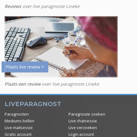
Reviews
over live paragnoste Lineke
Plaats live review +
Plaats een review
over live paragnoste Lineke
LIVEPARAGNOST
Paragnosten
Paragnoste zoeken
Mediums bellen
Live chatsessie
Live mailsessie
Live verzoeken
Gratis account
Login account