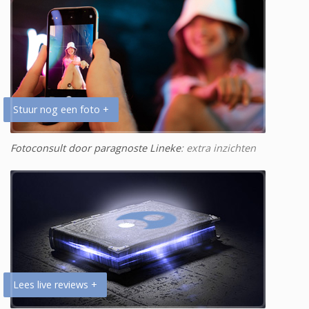
Stuur nog een foto +
Fotoconsult door paragnoste Lineke
: extra inzichten
Lees live reviews +