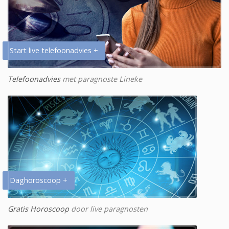
Start live telefoonadvies +
Telefoonadvies
met paragnoste Lineke
Daghoroscoop +
Gratis Horoscoop
door live paragnosten