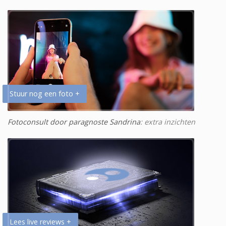
Stuur nog een foto +
Fotoconsult door paragnoste Sandrina
: extra inzichten
Lees live reviews +