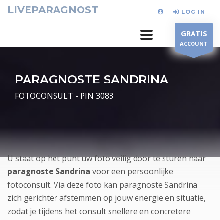
LIVEPARAGNOST
LOG IN
GRATIS
ACCOUNT
PARAGNOSTE SANDRINA
FOTOCONSULT - PIN 3083
U staat op het punt uw foto veilig door te sturen naar
paragnoste Sandrina
voor een persoonlijke
fotoconsult. Via deze foto kan paragnoste Sandrina
zich gerichter afstemmen op jouw energie en situatie,
zodat je tijdens het consult snellere en concretere