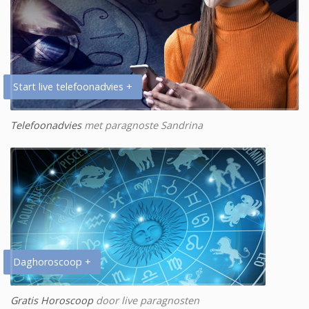
Start live telefoonadvies +
Telefoonadvies
met paragnoste Sandrina
Daghoroscoop +
Gratis Horoscoop
door live paragnosten