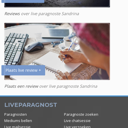
Reviews
over live paragnoste Sandrina
Plaats live review +
Plaats een review
over live paragnoste Sandrina
LIVEPARAGNOST
Paragnosten
Paragnoste zoeken
Mediums bellen
Live chatsessie
Live mailsessie
Live verzoeken