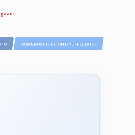
 gaan.
OTO
PARAGNOST IS NU OFFLINE - BEL LATER