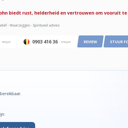
ohn biedt rust, helderheid en vertrouwen om vooruit te
uitief - Waarzeggen - Spiritueel advies
6
0903 416 36
REVIEW
STUUR F
90cpm
150cpm
 bereikbaar.
jn: