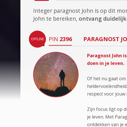
Integer paragnost John is op dit m
John te bereiken,
ontvang duidelijke
PIN
2396
PARAGNOST
J
OFFLINE
Paragnost John is
doen in je leven.
Of het nu gaat om l
heldervoelendheid.
respect voor jouw 
Zijn focus ligt op
je leven. Met Para
ontdekken van je e