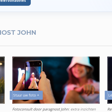
telefoonadvies
OST JOHN
Stuur uw foto +
Le
Fotoconsult door paragnost John
: extra inzichten
Re