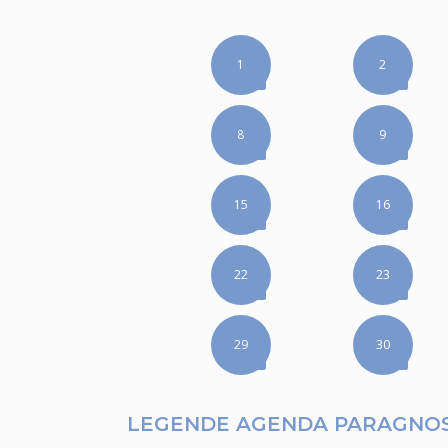
1
2
8
9
15
16
22
23
29
30
LEGENDE AGENDA PARAGNO