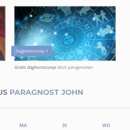
Daghoroscoop +
Gratis daghoroscoop
door paragnosten
US
PARAGNOST JOHN
MA
DI
WO