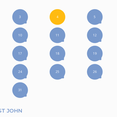
3
4
5
10
11
12
17
18
19
24
25
26
31
ST JOHN