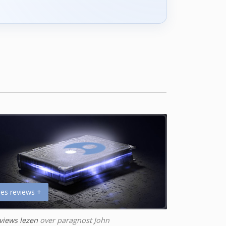
es reviews +
views lezen
over paragnost John