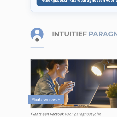
Bekijk
beschikbare
paragnosten voor 
INTUITIEF
PARAGN
Plaats verzoek +
Plaats een verzoek
voor paragnost John