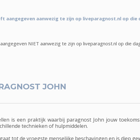
ft aangegeven aanwezig te zijn op liveparagnost.nl op die
 aangegeven NIET aanwezig te zijn op liveparagnost.nl op die da
RAGNOST JOHN
len is een praktijk waarbij paragnost John jouw toekomst
chillende technieken of hulpmiddelen.
aat tot de vroegste menselijke beschavingen en is diep gew