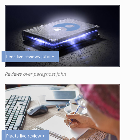
Lees live reviews John +
Reviews
over paragnost John
Plaats live review +