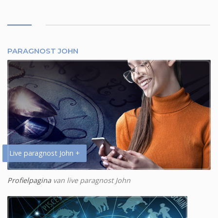
PARAGNOST JOHN
Live paragnost John +
Profielpagina
van live paragnost John