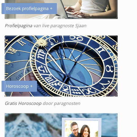
Bezoek profielpagina +
Profielpagina
van live paragnoste Sjaan
Horoscoop +
Gratis Horoscoop
door paragnosten