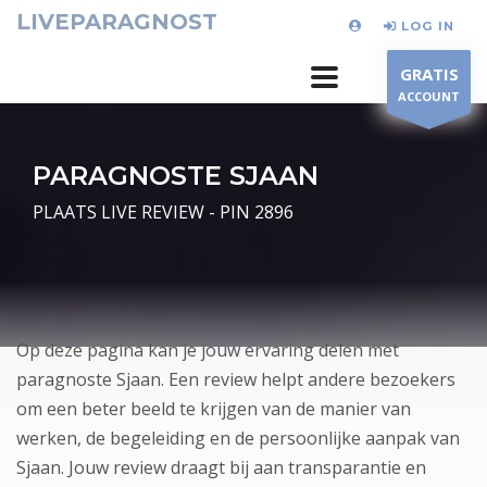
LIVEPARAGNOST
LOG IN
GRATIS
ACCOUNT
PARAGNOSTE SJAAN
PLAATS LIVE REVIEW - PIN 2896
Op deze pagina kan je jouw ervaring delen met
paragnoste Sjaan. Een review helpt andere bezoekers
om een beter beeld te krijgen van de manier van
werken, de begeleiding en de persoonlijke aanpak van
Sjaan. Jouw review draagt bij aan transparantie en