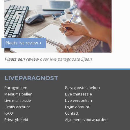
Plaats live review +
Plaats een review
over live paragnoste Sjaan
LIVEPARAGNOST
Paragnosten
Paragnoste zoeken
Mediums bellen
Live chatsessie
Live mailsessie
Live verzoeken
Gratis account
Login account
F.A.Q
Contact
Privacybeleid
Algemene voorwaarden