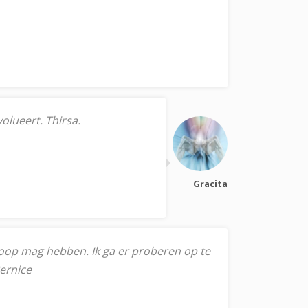
volueert. Thirsa.
Gracita
erloop mag hebben. Ik ga er proberen op te
Bernice