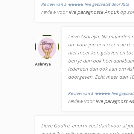
Review van 5
live geplaatst door Rita
review voor
live paragnoste Anouk
op zo
Lieve Ashraya, Na maanden re
om voor jou een recensie te sc
niet meer kon geloven en toch .
ben je dan ook heel dankbaar 
Ashraya
iedereen dan ook aan om Ashra
doorgeven. Echt meer dan 10 s
Review van 5
live geplaa
review voor
live paragnost A
Lieve Godfre, enorm veel dank voor al jou
eindelijk is mijn leven weer op orde omdat