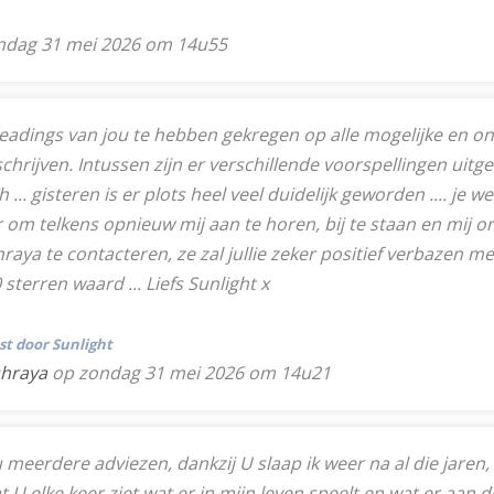
ndag 31 mei 2026 om 14u55
adings van jou te hebben gekregen op alle mogelijke en on
hrijven. Intussen zijn er verschillende voorspellingen uitgeko
.. gisteren is er plots heel veel duidelijk geworden .... je we
om telkens opnieuw mij aan te horen, bij te staan en mij on
ya te contacteren, ze zal jullie zeker positief verbazen met
terren waard ... Liefs Sunlight x
tst door Sunlight
shraya
op zondag 31 mei 2026 om 14u21
 meerdere adviezen, dankzij U slaap ik weer na al die jaren,
 U elke keer ziet wat er in mijn leven speelt en wat er aan d