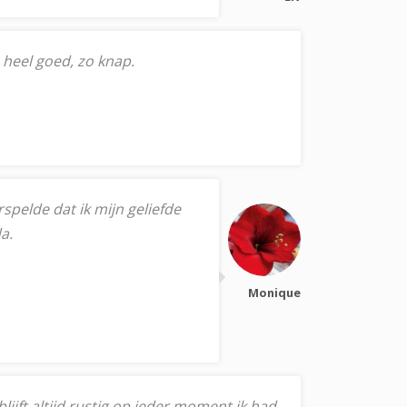
e heel goed, zo knap.
pelde dat ik mijn geliefde
a.
Monique
lijft altijd rustig op ieder moment ik had