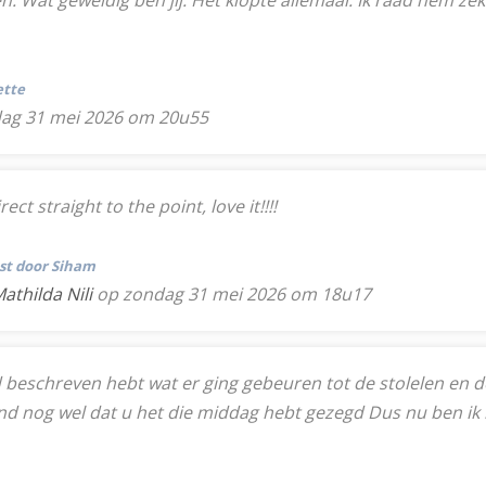
n. Wat geweldig ben jij. Het klopte allemaal. Ik raad hem zeke
ette
ag 31 mei 2026 om 20u55
ct straight to the point, love it!!!!
tst door Siham
athilda Nili
op zondag 31 mei 2026 om 18u17
eschreven hebt wat er ging gebeuren tot de stolelen en de ta
ond nog wel dat u het die middag hebt gezegd Dus nu ben ik