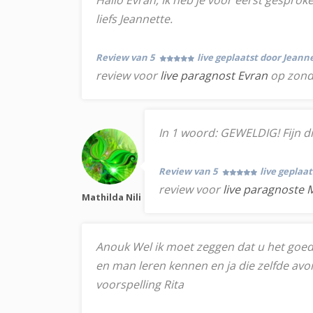
Hallo Evran, Ik heb je voor eerst gesproke
liefs Jeannette.
Review van 5
live geplaatst door Jeann
review voor
live paragnost Evran
op zond
In 1 woord: GEWELDIG! Fijn dire
Review van 5
live geplaa
review voor
live paragnoste M
Mathilda Nili
Anouk Wel ik moet zeggen dat u het goed b
en man leren kennen en ja die zelfde av
voorspelling Rita