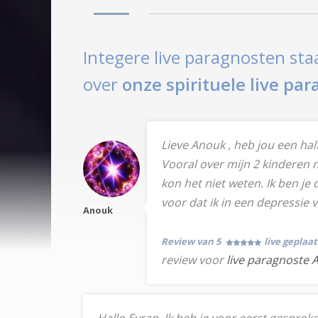
Integere live paragnosten sta
over
onze spirituele live pa
Lieve Anouk , heb jou een half
Vooral over mijn 2 kinderen n
kon het niet weten. Ik ben j
voor dat ik in een depressie 
Anouk
Review van 5
live geplaa
review voor
live paragnoste 