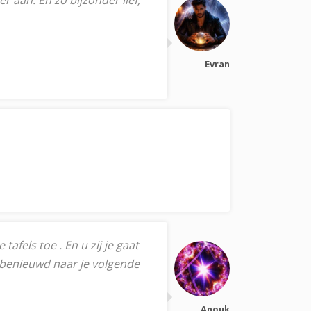
r aan. En zo bijzonder lief,
Evran
fels toe . En u zij je gaat
 benieuwd naar je volgende
Anouk