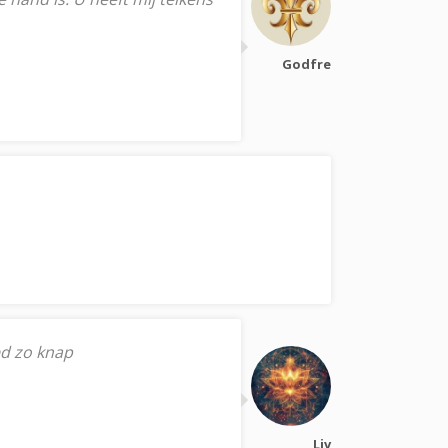
Godfre
ed zo knap
Liv