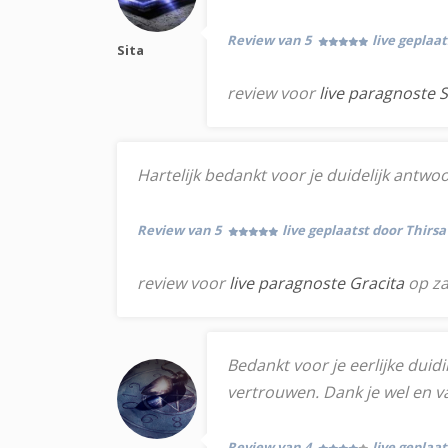
Review van 5
live geplaat
Sita
review voor
live paragnoste S
Hartelijk bedankt voor je duidelijk antwoo
Review van 5
live geplaatst door Thirsa
review voor
live paragnoste Gracita
op za
Bedankt voor je eerlijke duid
vertrouwen. Dank je wel en va
Review van 4
live geplaa