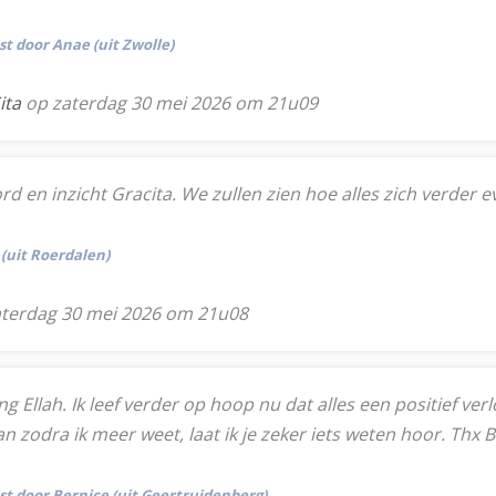
st door Anae (uit Zwolle)
ita
op zaterdag 30 mei 2026 om 21u09
rd en inzicht Gracita. We zullen zien hoe alles zich verder e
 (uit Roerdalen)
terdag 30 mei 2026 om 21u08
ing Ellah. Ik leef verder op hoop nu dat alles een positief v
n zodra ik meer weet, laat ik je zeker iets weten hoor. Thx 
tst door Bernice (uit Geertruidenberg)