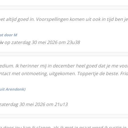
et altijd goed in. Voorspellingen komen uit ook in tijd ben j
tst door M
iv
op zaterdag 30 mei 2026 om 23u38
ium. Ik herinner mij in december heel goed dat je me voors
ntact met ontmoeting, uitgekomen. Toppertje de beste. Frid
(uit Arendonk)
zaterdag 30 mei 2026 om 21u13
or jou kan ik slapen, als ik met je praat word ik rustig je b