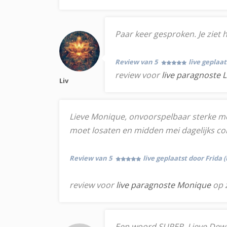
Paar keer gesproken. Je ziet h
Review van 5
live geplaa
review voor
live paragnoste L
Liv
Lieve Monique, onvoorspelbaar sterke med
moet losaten en midden mei dagelijks co
Review van 5
live geplaatst door Frida 
review voor
live paragnoste Monique
op 
Een woord SUPER. Lieve Dewa do