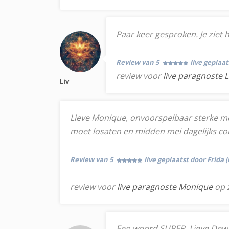
Paar keer gesproken. Je ziet h
Review van 5
live geplaa
review voor
live paragnoste L
Liv
Lieve Monique, onvoorspelbaar sterke med
moet losaten en midden mei dagelijks co
Review van 5
live geplaatst door Frida 
review voor
live paragnoste Monique
op 
Een woord SUPER. Lieve Dewa do