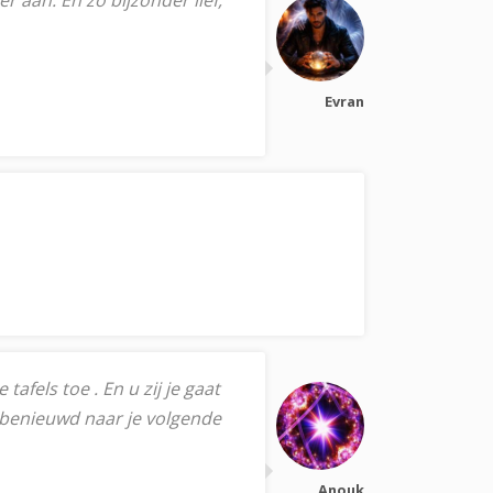
r aan. En zo bijzonder lief,
Evran
fels toe . En u zij je gaat
 benieuwd naar je volgende
Anouk