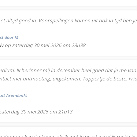
et altijd goed in. Voorspellingen komen uit ook in tijd ben j
tst door M
iv
op zaterdag 30 mei 2026 om 23u38
ium. Ik herinner mij in december heel goed dat je me voors
ntact met ontmoeting, uitgekomen. Toppertje de beste. Frid
(uit Arendonk)
zaterdag 30 mei 2026 om 21u13
or jou kan ik slapen, als ik met je praat word ik rustig je b