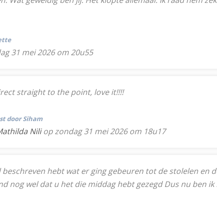
n. Wat geweldig ben jij. Het klopte allemaal. Ik raad hem zeke
ette
ag 31 mei 2026 om 20u55
ct straight to the point, love it!!!!
tst door Siham
athilda Nili
op zondag 31 mei 2026 om 18u17
eschreven hebt wat er ging gebeuren tot de stolelen en de ta
ond nog wel dat u het die middag hebt gezegd Dus nu ben ik