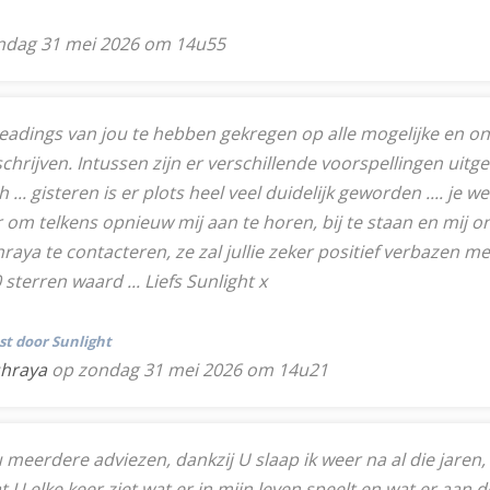
ndag 31 mei 2026 om 14u55
adings van jou te hebben gekregen op alle mogelijke en on
hrijven. Intussen zijn er verschillende voorspellingen uitgeko
.. gisteren is er plots heel veel duidelijk geworden .... je we
om telkens opnieuw mij aan te horen, bij te staan en mij on
ya te contacteren, ze zal jullie zeker positief verbazen met
terren waard ... Liefs Sunlight x
tst door Sunlight
shraya
op zondag 31 mei 2026 om 14u21
 meerdere adviezen, dankzij U slaap ik weer na al die jaren,
 U elke keer ziet wat er in mijn leven speelt en wat er aan d