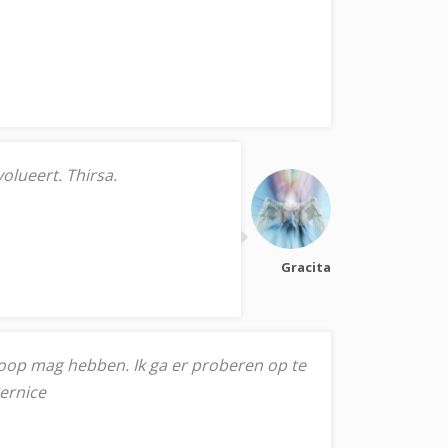
volueert. Thirsa.
Gracita
erloop mag hebben. Ik ga er proberen op te
Bernice