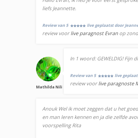
Hallo Evran, Ik heb je voor eerst gesproke
liefs Jeannette.
Review van 5
live geplaatst door Jeann
review voor
live paragnost Evran
op zond
In 1 woord: GEWELDIG! Fijn dire
Review van 5
live geplaa
review voor
live paragnoste M
Mathilda Nili
Anouk Wel ik moet zeggen dat u het goed b
en man leren kennen en ja die zelfde av
voorspelling Rita