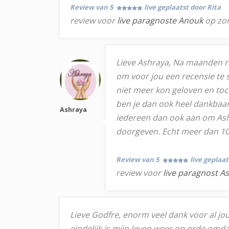
Review van 5
live geplaatst door Rita
review voor
live paragnoste Anouk
op zo
Lieve Ashraya, Na maanden re
om voor jou een recensie te sc
niet meer kon geloven en toch .
ben je dan ook heel dankbaar 
Ashraya
iedereen dan ook aan om Ashra
doorgeven. Echt meer dan 10 s
Review van 5
live geplaa
review voor
live paragnost A
Lieve Godfre, enorm veel dank voor al jou
eindelijk is mijn leven weer op orde omdat