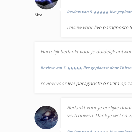
Review van 5
live geplaat
Sita
review voor
live paragnoste S
Hartelijk bedankt voor je duidelijk antwoo
Review van 5
live geplaatst door Thirsa
review voor
live paragnoste Gracita
op za
Bedankt voor je eerlijke duid
vertrouwen. Dank je wel en va
Review van 4
live geplaa