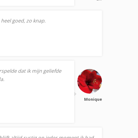
e heel goed, zo knap.
pelde dat ik mijn geliefde
a.
Monique
lijft altijd rustig op ieder moment ik had