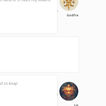
Godfre
ed zo knap
Liv