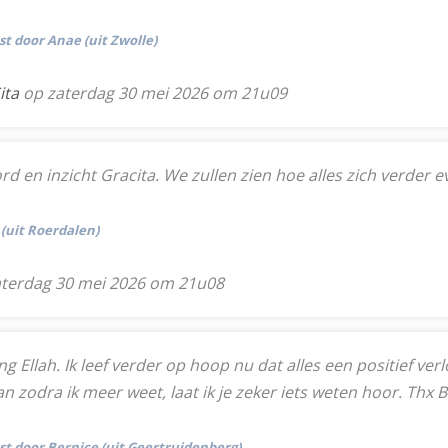
st door Anae (uit Zwolle)
ita
op zaterdag 30 mei 2026 om 21u09
rd en inzicht Gracita. We zullen zien hoe alles zich verder e
 (uit Roerdalen)
terdag 30 mei 2026 om 21u08
ing Ellah. Ik leef verder op hoop nu dat alles een positief v
n zodra ik meer weet, laat ik je zeker iets weten hoor. Thx 
tst door Bernice (uit Geertruidenberg)