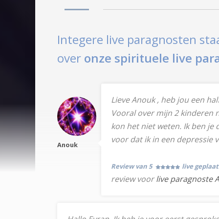
Integere live paragnosten sta
over
onze spirituele live pa
Lieve Anouk , heb jou een half
Vooral over mijn 2 kinderen n
kon het niet weten. Ik ben j
voor dat ik in een depressie 
Anouk
Review van 5
live geplaa
review voor
live paragnoste 