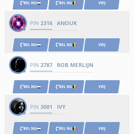
BEL NU
BEL NU
VRIJ
PIN
2316
ANOUK
BEL NU
BEL NU
VRIJ
PIN
2787
ROB MERLIJN
BEL NU
BEL NU
VRIJ
PIN
3001
IVY
BEL NU
BEL NU
VRIJ