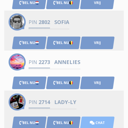
BEL NU
BEL NU
VRIJ
PIN
2802
SOFIA
BEL NU
BEL NU
VRIJ
PIN
2273
ANNELIES
BEL NU
BEL NU
VRIJ
PIN
2714
LADY-LY
BEL NU
BEL NU
CHAT