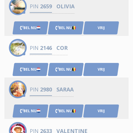
PIN
2659
OLIVIA
BEL NU
BEL NU
VRIJ
PIN
2146
COR
BEL NU
BEL NU
VRIJ
PIN
2980
SARAA
BEL NU
BEL NU
VRIJ
PIN
2633
VALENTINE