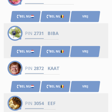
BEL NU
BEL NU
VRIJ
PIN
2731
BIBA
BEL NU
BEL NU
VRIJ
PIN
2872
KAAT
BEL NU
BEL NU
VRIJ
PIN
3054
EEF