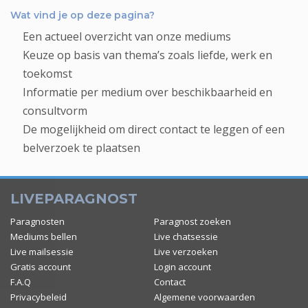
Wat vind je op deze pagina?
Een actueel overzicht van onze mediums
Keuze op basis van thema’s zoals liefde, werk en
toekomst
Informatie per medium over beschikbaarheid en
consultvorm
De mogelijkheid om direct contact te leggen of een
belverzoek te plaatsen
LIVEPARAGNOST
Paragnosten
Paragnost zoeken
Mediums bellen
Live chatsessie
Live mailsessie
Live verzoeken
Gratis account
Login account
F.A.Q
Contact
Privacybeleid
Algemene voorwaarden