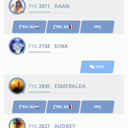
PIN
3071
DAAN
BEL NU
BEL NU
VRIJ
PIN
2158
DINA
CHAT
PIN
2845
ESMERALDA
BEL NU
BEL NU
VRIJ
PIN
2827
AUDREY