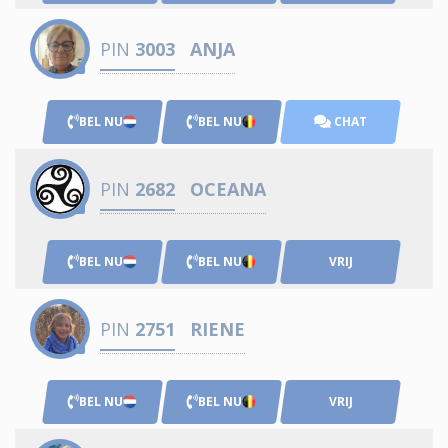
PIN
3003
ANJA
BEL NU
BEL NU
CHAT
PIN
2682
OCEANA
BEL NU
BEL NU
VRIJ
PIN
2751
RIENE
BEL NU
BEL NU
VRIJ