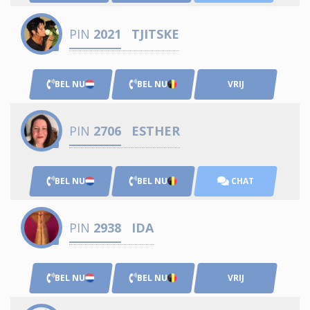
PIN
2021
TJITSKE
BEL NU
BEL NU
VRIJ
PIN
2706
ESTHER
BEL NU
BEL NU
CHAT
PIN
2938
IDA
BEL NU
BEL NU
VRIJ